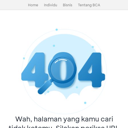
Home
Individu
Bisnis
Tentang BCA
Wah, halaman yang kamu cari
tidak ketemu. Silakan periksa URL