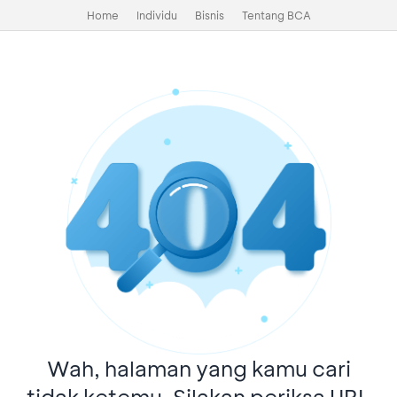
Home
Individu
Bisnis
Tentang BCA
Wah, halaman yang kamu cari
tidak ketemu. Silakan periksa URL