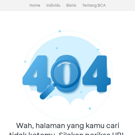
Home
Individu
Bisnis
Tentang BCA
Wah, halaman yang kamu cari
tidak ketemu. Silakan periksa URL