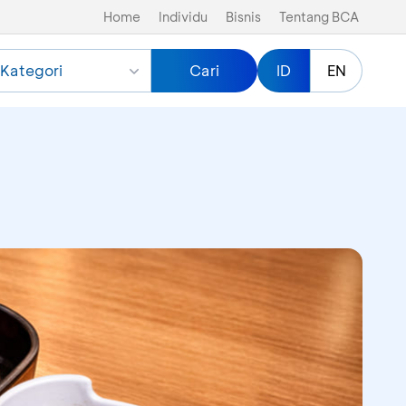
Home
Individu
Bisnis
Tentang BCA
Kategori
Cari
ID
EN