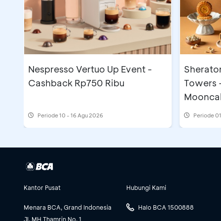
Nespresso Vertuo Up Event -
Sherato
Cashback Rp750 Ribu
Towers 
Moonca
Periode
10 - 16 Agu 2026
Periode
01
Kantor Pusat
Hubungi Kami
Menara BCA, Grand Indonesia
Halo BCA 1500888
Jl. MH Thamrin No. 1