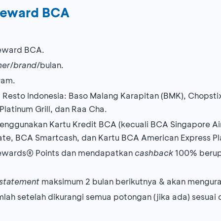
eward BCA
Reward BCA.
mer
/
brand
/bulan.
ram.
sto Indonesia: Baso Malang Karapitan (BMK), Chopstix
Platinum Grill, dan Raa Cha.
ggunakan Kartu Kredit BCA (kecuali BCA Singapore Airl
ate, BCA Smartcash, dan Kartu BCA American Express Pl
ewards® Points dan mendapatkan
cashback
100% berupa
g statement
maksimum 2 bulan berikutnya & akan mengura
lah setelah dikurangi semua potongan (jika ada) sesuai