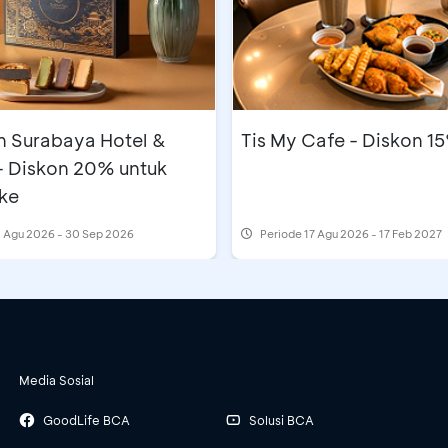
n Surabaya Hotel &
Tis My Cafe - Diskon 1
- Diskon 20% untuk
ke
 Agu 2026 - 30 Sep 2026
Periode
17 Agu 2026 - 17 Feb 2027
Media Sosial
GoodLife BCA
Solusi BCA