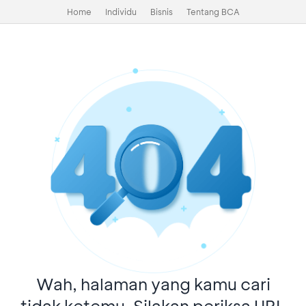
Home
Individu
Bisnis
Tentang BCA
Wah, halaman yang kamu cari
tidak ketemu. Silakan periksa URL