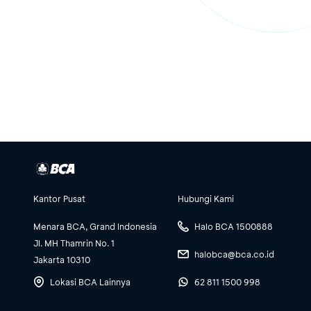
Kantor Pusat
Hubungi Kami
Menara BCA, Grand Indonesia
Halo BCA 1500888
Jl. MH Thamrin No. 1
halobca@bca.co.id
Jakarta 10310
Lokasi BCA Lainnya
62 811 1500 998