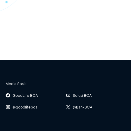
Media Sosial
GoodLife BCA
Solusi BCA
@goodlifebca
@BankBCA