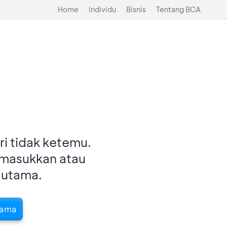
Home
Individu
Bisnis
Tentang BCA
i tidak ketemu.
imasukkan atau
 utama.
tama