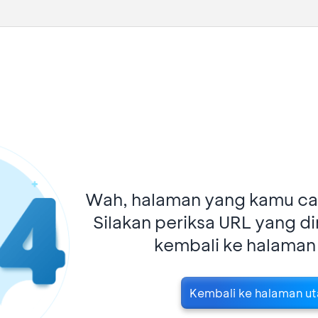
Wah, halaman yang kamu car
Silakan periksa URL yang d
kembali ke halaman
Kembali ke halaman u