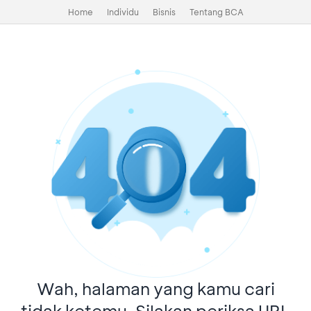
Home
Individu
Bisnis
Tentang BCA
Wah, halaman yang kamu cari
tidak ketemu. Silakan periksa URL