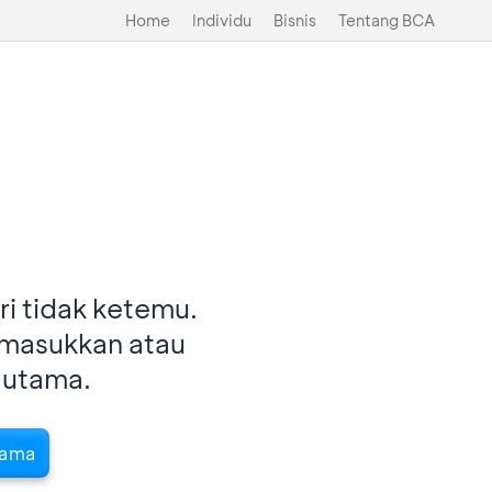
Home
Individu
Bisnis
Tentang BCA
i tidak ketemu.
imasukkan atau
 utama.
tama