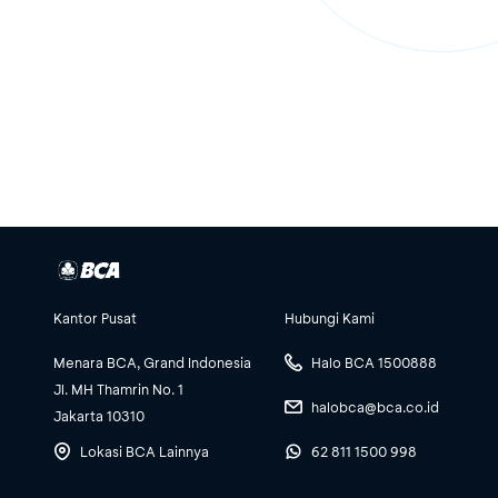
Kantor Pusat
Hubungi Kami
Menara BCA, Grand Indonesia
Halo BCA 1500888
Jl. MH Thamrin No. 1
halobca@bca.co.id
Jakarta 10310
Lokasi BCA Lainnya
62 811 1500 998