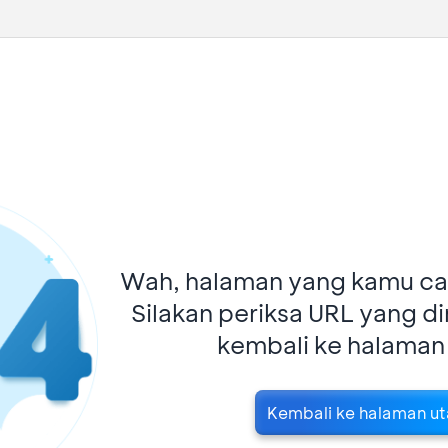
Wah, halaman yang kamu car
Silakan periksa URL yang d
kembali ke halaman
Kembali ke halaman u