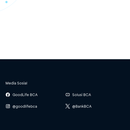
Media Sosial
GoodLife BCA
Solusi BCA
@goodlifebca
@BankBCA