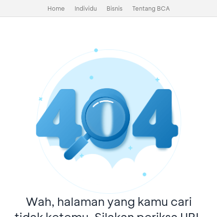
Home
Individu
Bisnis
Tentang BCA
Wah, halaman yang kamu cari
tidak ketemu. Silakan periksa URL