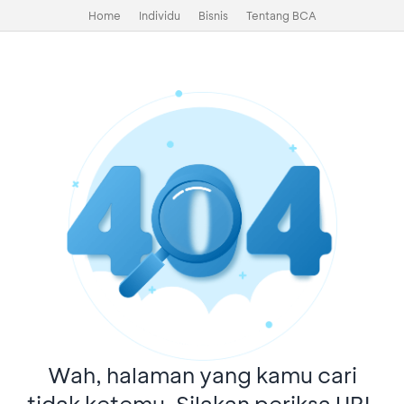
Home
Individu
Bisnis
Tentang BCA
Wah, halaman yang kamu cari
tidak ketemu. Silakan periksa URL