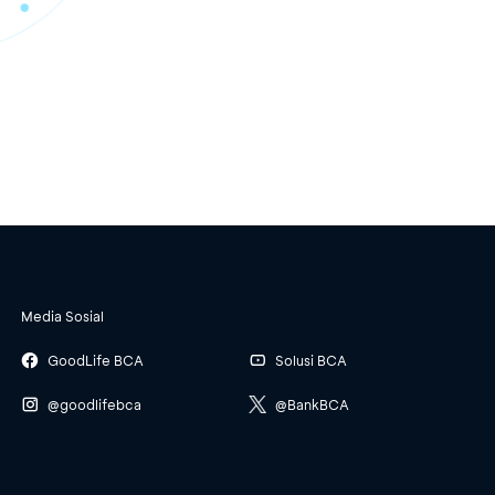
Media Sosial
GoodLife BCA
Solusi BCA
@goodlifebca
@BankBCA