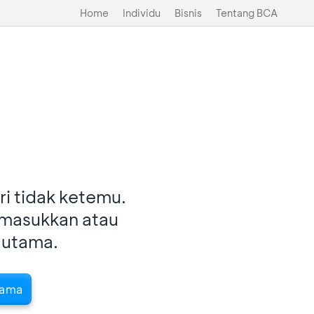
Home
Individu
Bisnis
Tentang BCA
i tidak ketemu.
imasukkan atau
 utama.
tama