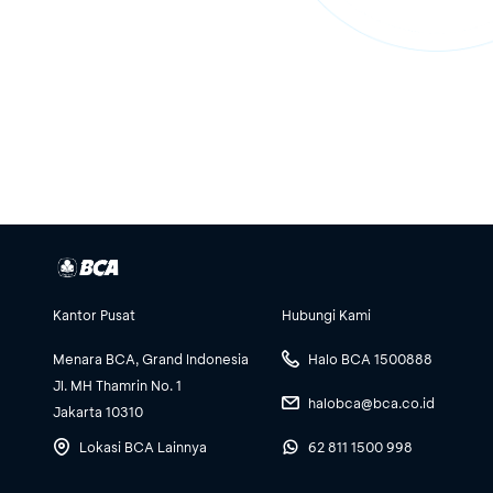
Kantor Pusat
Hubungi Kami
Menara BCA, Grand Indonesia
Halo BCA 1500888
Jl. MH Thamrin No. 1
halobca@bca.co.id
Jakarta 10310
Lokasi BCA Lainnya
62 811 1500 998