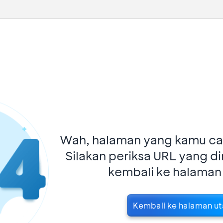
Wah, halaman yang kamu car
Silakan periksa URL yang d
kembali ke halaman
Kembali ke halaman u