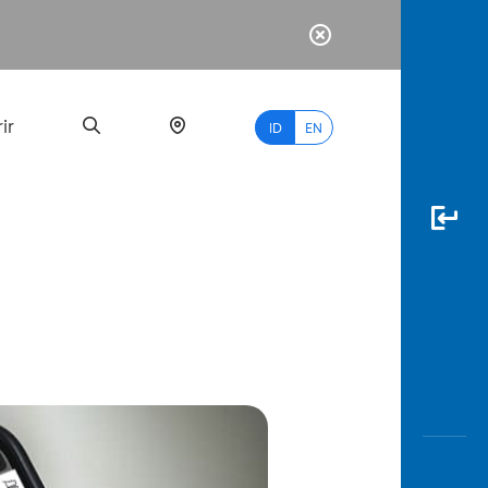
ir
ID
EN
PALING
BANYAK
DICARI
myBCA
Paylate