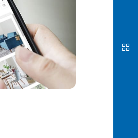
Awas
Modus
Buka
Rekeni
Tahapa
Edukati