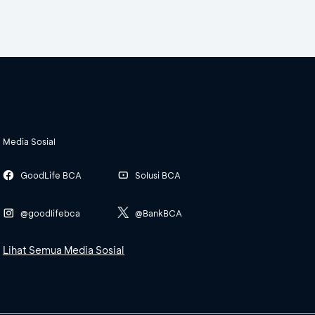
Media Sosial
GoodLife BCA
Solusi BCA
@goodlifebca
@BankBCA
Lihat Semua Media Sosial