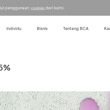
ujui penggunaan
dari kami.
cookies
Individu
Bisnis
Tentang BCA
Kar
15%