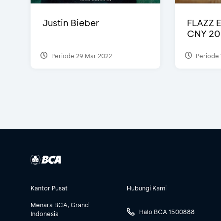
Justin Bieber
FLAZZ E
CNY 20
Periode 29 Mar 2022
Periode 
Kantor Pusat
Hubungi Kami
Menara BCA, Grand
Halo BCA 1500888
Indonesia