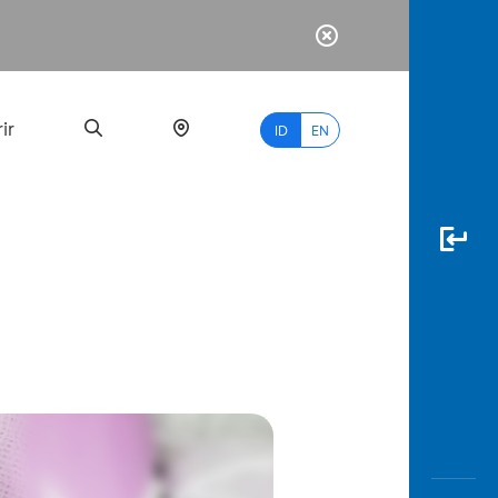
ir
ID
EN
PALING
BANYAK
DICARI
myBCA
Paylate