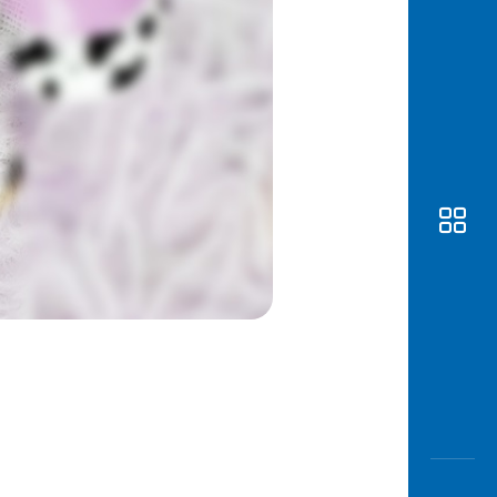
Awas
Modus
Buka
Rekeni
Tahapa
Edukati