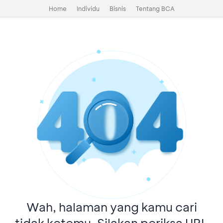
Home
Individu
Bisnis
Tentang BCA
Wah, halaman yang kamu cari
tidak ketemu. Silakan periksa URL