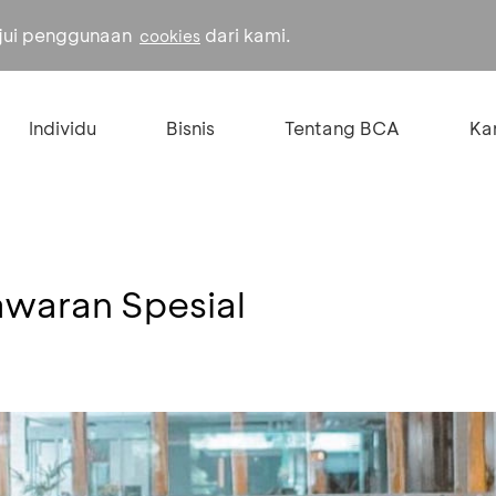
ujui penggunaan
dari kami.
cookies
Individu
Bisnis
Tentang BCA
Kar
awaran Spesial