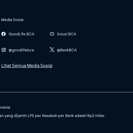
Media Sosial
GoodLife BCA
Solusi BCA
@goodlifebca
@BankBCA
Lihat Semua Media Sosial
onesia
 yang dijamin LPS per Nasabah per Bank adalah Rp2 miliar.