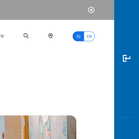
ir
ID
EN
PALING
BANYAK
DICARI
myBCA
Paylate