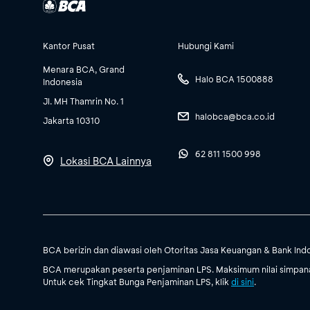
Kantor Pusat
Hubungi Kami
Menara BCA, Grand
Halo BCA 1500888
Indonesia
Jl. MH Thamrin No. 1
halobca@bca.co.id
Jakarta 10310
62 811 1500 998
Lokasi BCA Lainnya
BCA berizin dan diawasi oleh Otoritas Jasa Keuangan & Bank Ind
BCA merupakan peserta penjaminan LPS. Maksimum nilai simpanan
Untuk cek Tingkat Bunga Penjaminan LPS, klik
di sini
.