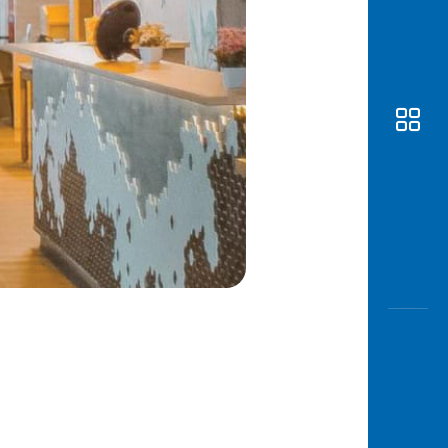
Awas
Modus
Buka
Rekeni
Tahapa
Edukati