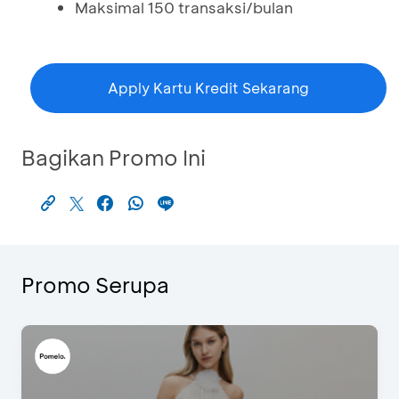
Maksimal 150 transaksi/bulan
Apply Kartu Kredit Sekarang
Bagikan Promo Ini
Promo Serupa