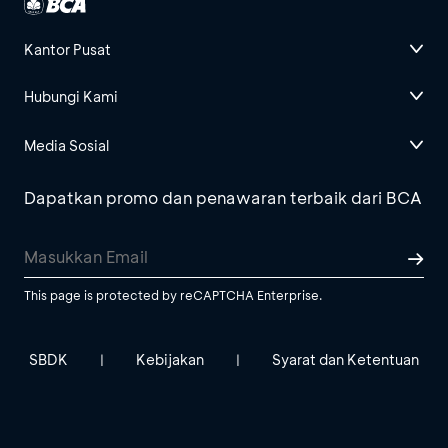
Kantor Pusat
Hubungi Kami
Media Sosial
Dapatkan promo dan penawaran terbaik dari BCA
This page is protected by reCAPTCHA Enterprise.
SBDK
Kebijakan
Syarat dan Ketentuan
|
|