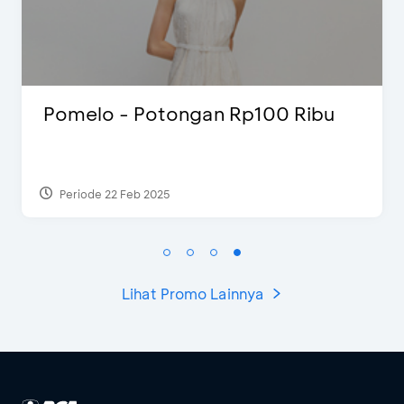
Blink Beauty Clinic - Diskon 25% &
Special Bonus
Periode 27 Mar 2025 - 31 Agt 2026
Lihat Promo Lainnya