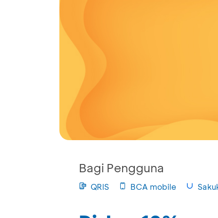
Bagi Pengguna
QRIS
BCA mobile
Saku