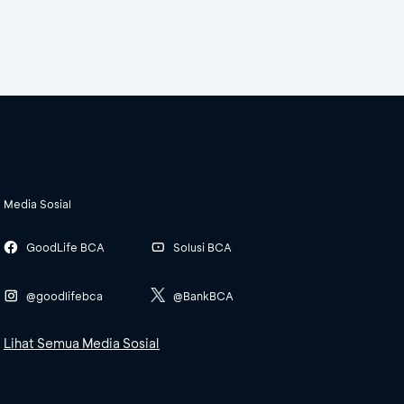
Media Sosial
GoodLife BCA
Solusi BCA
@goodlifebca
@BankBCA
Lihat Semua Media Sosial