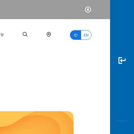
ir
ID
EN
PALING
BANYAK
DICARI
myBCA
Paylate