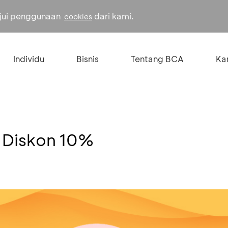
ujui penggunaan
dari kami.
cookies
Individu
Bisnis
Tentang BCA
Kar
 Diskon 10%