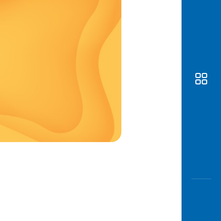
Awas
Modus
Buka
Rekeni
Tahapa
Edukati