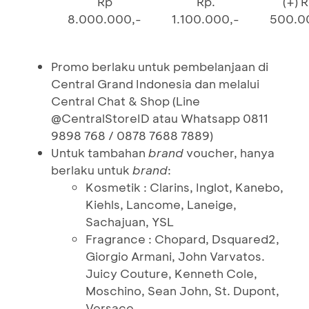
Rp
Rp.
(+) R
8.000.000,-
1.100.000,-
500.0
Promo berlaku untuk pembelanjaan di
Central Grand Indonesia dan melalui
Central Chat & Shop (Line
@CentralStoreID atau Whatsapp 0811
9898 768 / 0878 7688 7889)
Untuk tambahan
brand
voucher, hanya
berlaku untuk
brand
:
Kosmetik : Clarins, Inglot, Kanebo,
Kiehls, Lancome, Laneige,
Sachajuan, YSL
Fragrance : Chopard, Dsquared2,
Giorgio Armani, John Varvatos.
Juicy Couture, Kenneth Cole,
Moschino, Sean John, St. Dupont,
Versace