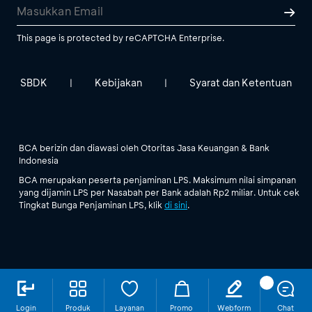
This page is protected by reCAPTCHA Enterprise.
SBDK
Kebijakan
Syarat dan Ketentuan
|
|
BCA berizin dan diawasi oleh Otoritas Jasa Keuangan & Bank
Indonesia
BCA merupakan peserta penjaminan LPS. Maksimum nilai simpanan
yang dijamin LPS per Nasabah per Bank adalah Rp2 miliar. Untuk cek
Tingkat Bunga Penjaminan LPS, klik
di sini
.
Login
Produk
Layanan
Promo
Webform
Chat