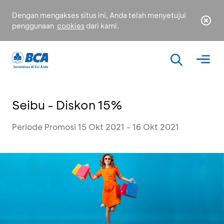
Dengan mengakses situs ini, Anda telah menyetujui
penggunaan
cookies
dari kami.
Seibu - Diskon 15%
Periode Promosi 15 Okt 2021 - 16 Okt 2021