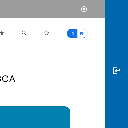
ir
ID
EN
 BCA
PALING
BANYAK
DICARI
myBCA
Paylate