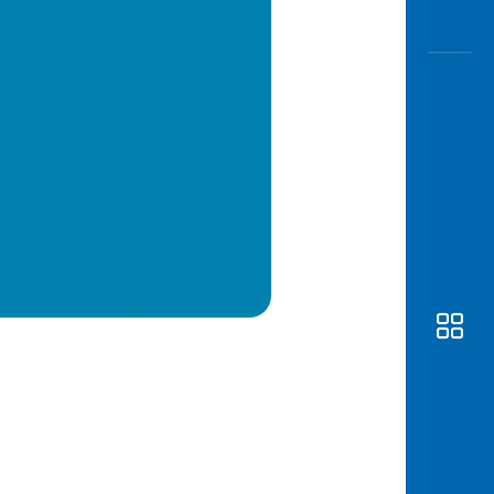
Awas
Modus
Buka
Rekeni
Tahapa
Edukati