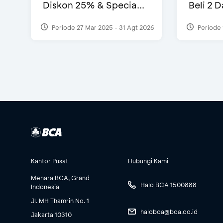
Diskon 25% & Specia...
Beli 2 
Periode 27 Mar 2025 - 31 Agt 2026
Periode 
Kantor Pusat
Hubungi Kami
Menara BCA, Grand
Halo BCA 1500888
Indonesia
Jl. MH Thamrin No. 1
halobca@bca.co.id
Jakarta 10310