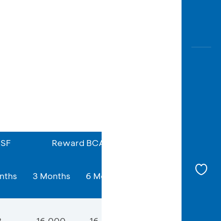
 SF
Reward BCA
nths
3 Months
6 Months
B
16,000
16,000