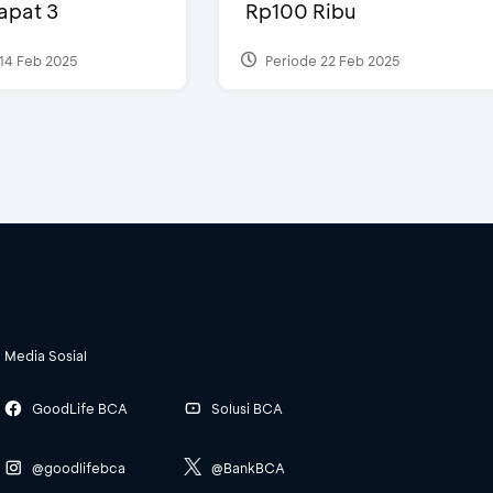
Dapat 3
Rp100 Ribu
14 Feb 2025
Periode 22 Feb 2025
Media Sosial
GoodLife BCA
Solusi BCA
@goodlifebca
@BankBCA