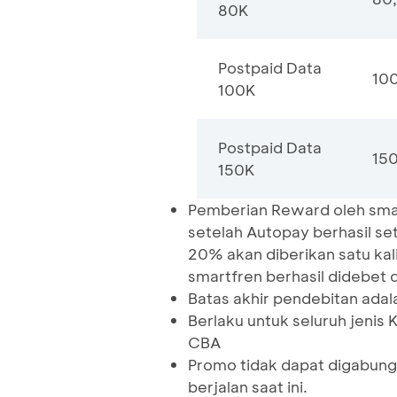
80K
Postpaid Data
10
100K
Postpaid Data
15
150K
Pemberian Reward oleh smart
setelah Autopay berhasil 
20% akan diberikan satu ka
smartfren berhasil didebet d
Batas akhir pendebitan ada
Berlaku untuk seluruh jenis 
CBA
Promo tidak dapat digabun
berjalan saat ini.