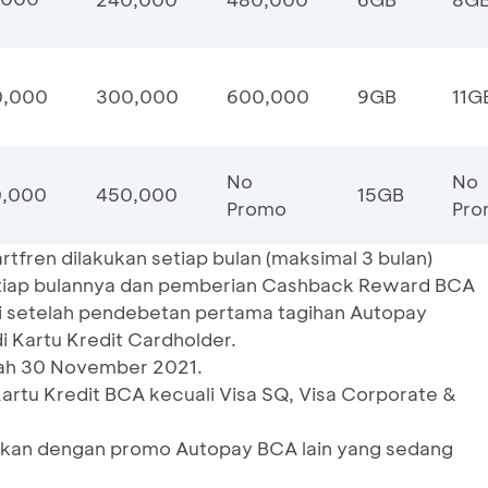
0,000
300,000
600,000
9GB
11G
No
No
0,000
450,000
15GB
Promo
Pro
fren dilakukan setiap bulan (maksimal 3 bulan)
setiap bulannya dan pemberian Cashback Reward BCA
li setelah pendebetan pertama tagihan Autopay
i Kartu Kredit Cardholder.
lah 30 November 2021.
Kartu Kredit BCA kecuali Visa SQ, Visa Corporate &
gkan dengan promo Autopay BCA lain yang sedang