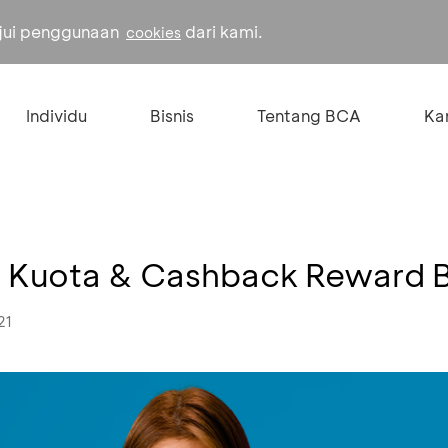
ujui penggunaan
dari kami.
cookies
Individu
Bisnis
Tentang BCA
Kar
ra Kuota & Cashback Reward
21