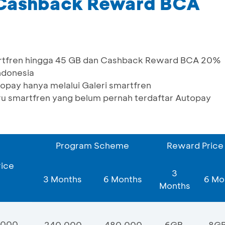
 Cashback Reward BCA
rtfren hingga 45 GB dan Cashback Reward BCA 20%
ndonesia
opay hanya melalui Galeri smartfren
ru smartfren yang belum pernah terdaftar Autopay
Program Scheme
Reward Price
rice
3
3 Months
6 Months
6 Mo
Months
,000
240,000
480,000
6GB
8G