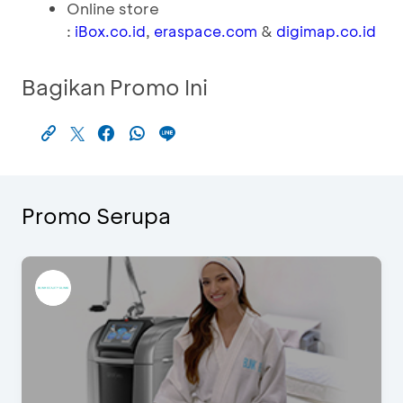
Online store
:
,
&
iBox.co.id
eraspace.com
digimap.co.id
Bagikan Promo Ini
Promo Serupa