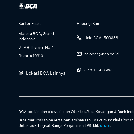
Kantor Pusat
Hubungi Kami
Menara BCA, Grand
Halo BCA 1500888
Indonesia
Jl. MH Thamrin No. 1
halobca@bca.co.id
Jakarta 10310
62 811 1500 998
Lokasi BCA Lainnya
BCA berizin dan diawasi oleh Otoritas Jasa Keuangan & Bank Ind
BCA merupakan peserta penjaminan LPS. Maksimum nilai simpanan
Untuk cek Tingkat Bunga Penjaminan LPS, klik
di sini
.