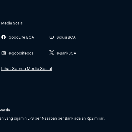
Media Sosial
GoodLife BCA
Solusi BCA
@goodlifebca
@BankBCA
Lihat Semua Media Sosial
onesia
 yang dijamin LPS per Nasabah per Bank adalah Rp2 miliar.