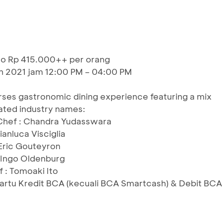
o Rp 415.000++ per orang
un 2021 jam 12:00 PM – 04:00 PM
rses gastronomic dining experience featuring a mix
ated industry names:
 Chef : Chandra Yudasswara
ianluca Visciglia
Eric Gouteyron
 Ingo Oldenburg
 : Tomoaki Ito
Kartu Kredit BCA (kecuali BCA Smartcash) & Debit BCA