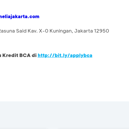
eliajakarta.com
 Rasuna Said Kav. X-0 Kuningan, Jakarta 12950
u Kredit BCA di
http://bit.ly/applybca