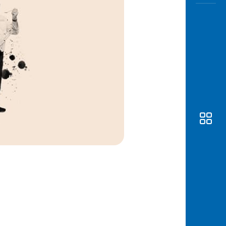
Awas
Modus
Buka
Rekeni
Tahapa
Edukati