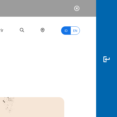
ir
ID
EN
PALING
BANYAK
DICARI
myBCA
Paylate