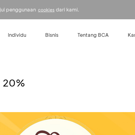
ujui penggunaan
dari kami.
cookies
Individu
Bisnis
Tentang BCA
Kar
n 20%