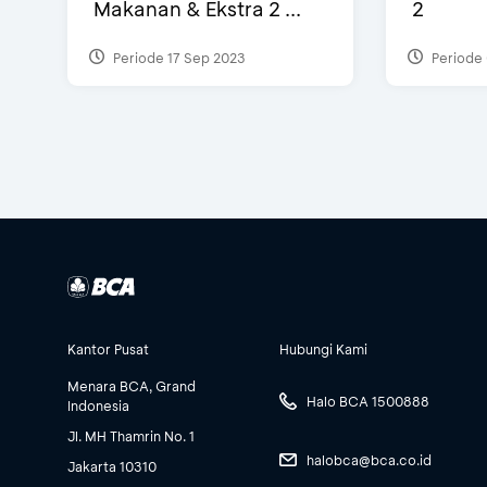
Makanan & Ekstra 2 ...
2
Periode 17 Sep 2023
Periode 
Kantor Pusat
Hubungi Kami
Menara BCA, Grand
Halo BCA 1500888
Indonesia
Jl. MH Thamrin No. 1
halobca@bca.co.id
Jakarta 10310