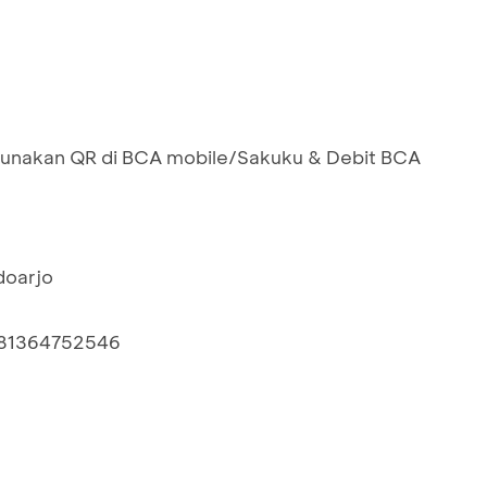
nakan QR di BCA mobile/Sakuku & Debit BCA
doarjo
81364752546