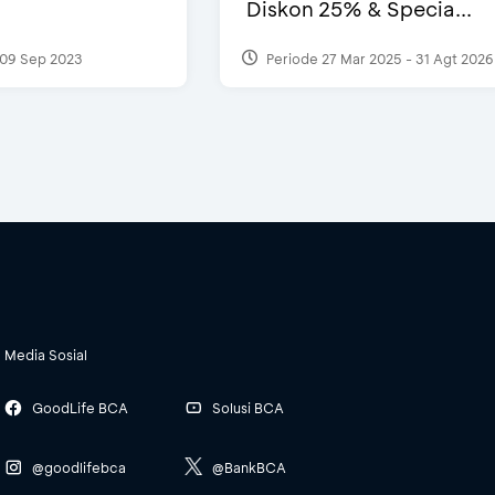
Diskon 25% & Specia...
09 Sep 2023
Periode 27 Mar 2025 - 31 Agt 2026
Media Sosial
GoodLife BCA
Solusi BCA
@goodlifebca
@BankBCA