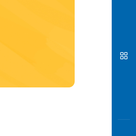
Awas
Modus
Buka
Rekeni
Tahapa
Edukati