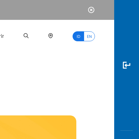
ir
ID
EN
PALING
BANYAK
DICARI
myBCA
Paylate