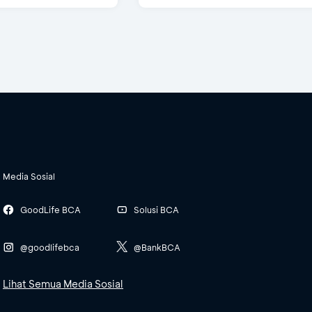
Media Sosial
GoodLife BCA
Solusi BCA
@goodlifebca
@BankBCA
Lihat Semua Media Sosial