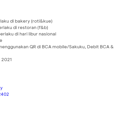
laku di bakery (roti&kue)
rlaku di restoran (f&b)
rlaku di hari libur nasional
re
menggunakan QR di BCA mobile/Sakuku, Debit BCA &
i 2021
y
2402