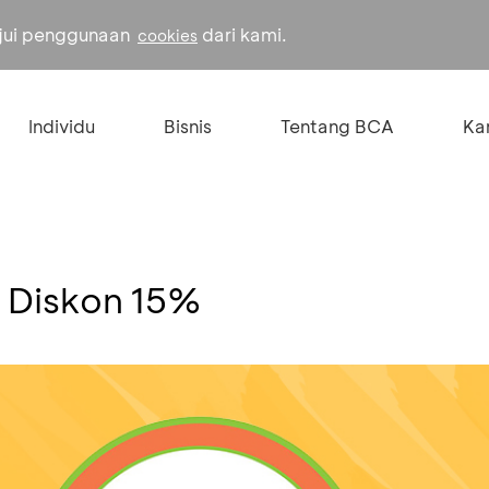
ujui penggunaan
dari kami.
cookies
Individu
Bisnis
Tentang BCA
Kar
 Diskon 15%