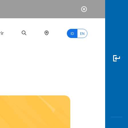
ir
ID
EN
PALING
BANYAK
DICARI
myBCA
Paylate