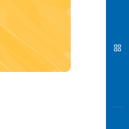
Awas
Modus
Buka
Rekeni
Tahapa
Edukati