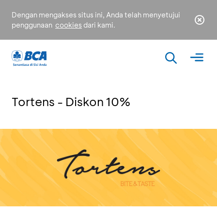
Dengan mengakses situs ini, Anda telah menyetujui
penggunaan
cookies
dari kami.
Tortens - Diskon 10%