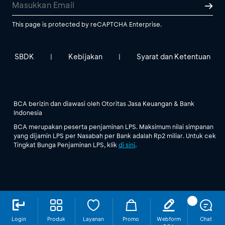
This page is protected by reCAPTCHA Enterprise.
SBDK
Kebijakan
Syarat dan Ketentuan
|
|
BCA berizin dan diawasi oleh Otoritas Jasa Keuangan & Bank
Indonesia
BCA merupakan peserta penjaminan LPS. Maksimum nilai simpanan
yang dijamin LPS per Nasabah per Bank adalah Rp2 miliar. Untuk cek
Tingkat Bunga Penjaminan LPS, klik
di sini
.
Login
Produk
Layanan
Promo
Webform
Chat