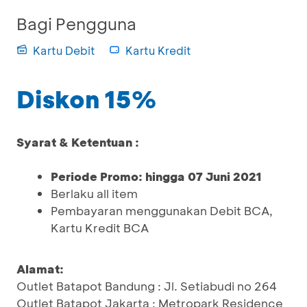
Bagi Pengguna
Kartu Debit
Kartu Kredit
Diskon 15%
Syarat & Ketentuan :
Periode Promo: hingga 07 Juni 2021
Berlaku all item
Pembayaran menggunakan Debit BCA,
Kartu Kredit BCA
Alamat:
Outlet Batapot Bandung : Jl. Setiabudi no 264
Outlet Batapot Jakarta : Metropark Residence