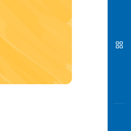
Awas
Modus
Buka
Rekeni
Tahapa
Edukati