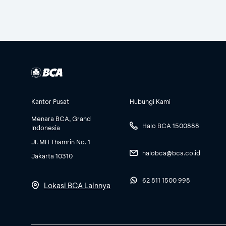
Kantor Pusat
Hubungi Kami
Menara BCA, Grand
Halo BCA 1500888
Indonesia
Jl. MH Thamrin No. 1
halobca@bca.co.id
Jakarta 10310
62 811 1500 998
Lokasi BCA Lainnya