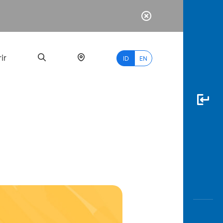
ir
ID
EN
PALING
BANYAK
DICARI
myBCA
Paylate