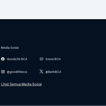
Media Sosial
GoodLife BCA
Solusi BCA
@goodlifebca
@BankBCA
Lihat Semua Media Sosial