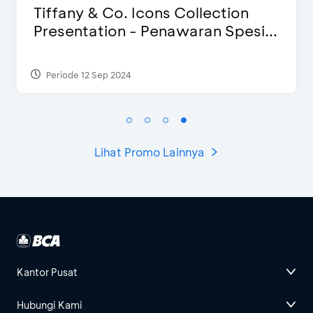
iffany & Co. Icons Collection
Bli
resentation - Penawaran Spesi...
Spe
Periode 12 Sep 2024
Peri
Lihat Promo Lainnya
Kantor Pusat
Hubungi Kami