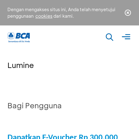
Dengan mengakses situs ini, Anda telah menyetujui
penggunaan
cookies
dari kami.
Lumine
Bagi Pengguna
Dapatkan E-Voucher Rp 300.000