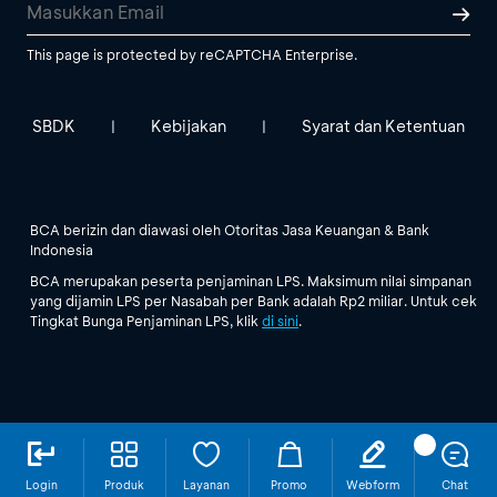
This page is protected by reCAPTCHA Enterprise.
SBDK
Kebijakan
Syarat dan Ketentuan
|
|
BCA berizin dan diawasi oleh Otoritas Jasa Keuangan & Bank
Indonesia
BCA merupakan peserta penjaminan LPS. Maksimum nilai simpanan
yang dijamin LPS per Nasabah per Bank adalah Rp2 miliar. Untuk cek
Tingkat Bunga Penjaminan LPS, klik
di sini
.
Login
Produk
Layanan
Promo
Webform
Chat