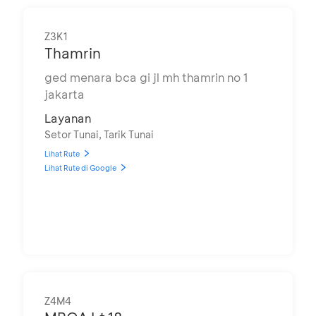
Z3K1
Thamrin
ged menara bca gi jl mh thamrin no 1
jakarta
Layanan
Setor Tunai, Tarik Tunai
Lihat Rute
Lihat Rute di Google
Z4M4