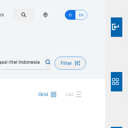
rir
ID
EN
Filter
Grid
List