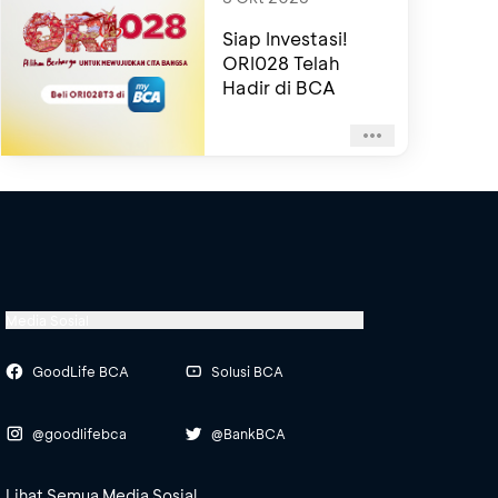
Siap Investasi!
ORI028 Telah
Hadir di BCA
Media Sosial
GoodLife BCA
Solusi BCA
@goodlifebca
@BankBCA
Lihat Semua Media Sosial