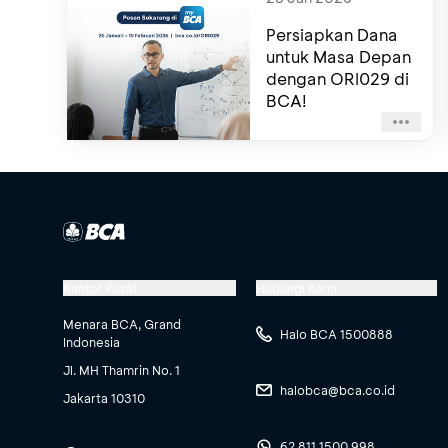
Persiapkan Dana
untuk Masa Depan
dengan ORI029 di
BCA!
Kantor Pusat
Hubungi Kami
Menara BCA, Grand
Halo BCA 1500888
Indonesia
Jl. MH Thamrin No. 1
halobca@bca.co.id
Jakarta 10310
62 811 1500 998