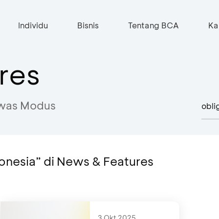
Individu
Bisnis
Tentang BCA
Ka
res
was Modus
ndonesia” di News & Features
3 Okt 2025