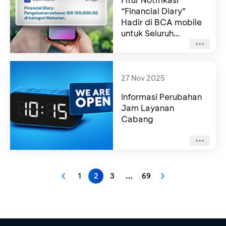
“Financial Diary”
Hadir di BCA mobile
untuk Seluruh
Nasabah BCA
27 Nov 2025
Informasi Perubahan
Jam Layanan
Cabang
1
2
3
69
More pages