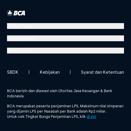
Kantor Pusat
Menara BCA, Grand Indonesia
Hubungi Kami
Jl. MH Thamrin No. 1
Media Sosial
Jakarta 10310
Halo BCA 1500888
GoodLife BCA
Solusi BCA
Lokasi BCA Lainnya
halobca@bca.co.id
SBDK
|
Kebijakan
|
Syarat dan Ketentuan
@goodlifebca
@BankBCA
62 811 1500 998
BCA berizin dan diawasi oleh Otoritas Jasa Keuangan & Bank
Indonesia
Lihat Semua Media Sosial
BCA merupakan peserta penjaminan LPS. Maksimum nilai simpanan
yang dijamin LPS per Nasabah per Bank adalah Rp2 miliar.
Untuk cek Tingkat Bunga Penjaminan LPS, klik
di sini