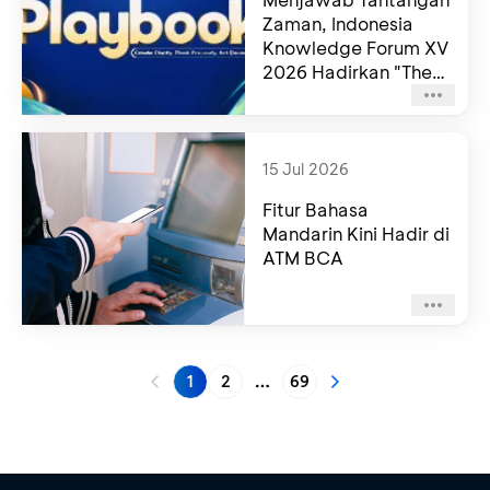
Zaman, Indonesia
Knowledge Forum XV
2026 Hadirkan "The
Next Playbook"
15 Jul 2026
Fitur Bahasa
Mandarin Kini Hadir di
ATM BCA
1
2
69
More pages