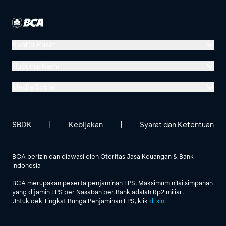
Kantor Pusat
Menara BCA, Grand Indonesia
Hubungi Kami
Jl. MH Thamrin No. 1
Media Sosial
Jakarta 10310
Halo BCA 1500888
GoodLife BCA
Solusi BCA
Lokasi BCA Lainnya
halobca@bca.co.id
SBDK
|
Kebijakan
|
Syarat dan Ketentuan
@goodlifebca
@BankBCA
62 811 1500 998
BCA berizin dan diawasi oleh Otoritas Jasa Keuangan & Bank
Indonesia
Lihat Semua Media Sosial
BCA merupakan peserta penjaminan LPS. Maksimum nilai simpanan
yang dijamin LPS per Nasabah per Bank adalah Rp2 miliar.
Untuk cek Tingkat Bunga Penjaminan LPS, klik
di sini