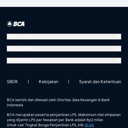
Kantor Pusat
Menara BCA, Grand Indonesia
Hubungi Kami
Jl. MH Thamrin No. 1
Media Sosial
Jakarta 10310
Halo BCA 1500888
GoodLife BCA
Solusi BCA
Lokasi BCA Lainnya
halobca@bca.co.id
SBDK
|
Kebijakan
|
Syarat dan Ketentuan
@goodlifebca
@BankBCA
62 811 1500 998
BCA berizin dan diawasi oleh Otoritas Jasa Keuangan & Bank
Indonesia
Lihat Semua Media Sosial
BCA merupakan peserta penjaminan LPS. Maksimum nilai simpanan
yang dijamin LPS per Nasabah per Bank adalah Rp2 miliar.
Untuk cek Tingkat Bunga Penjaminan LPS, klik
di sini