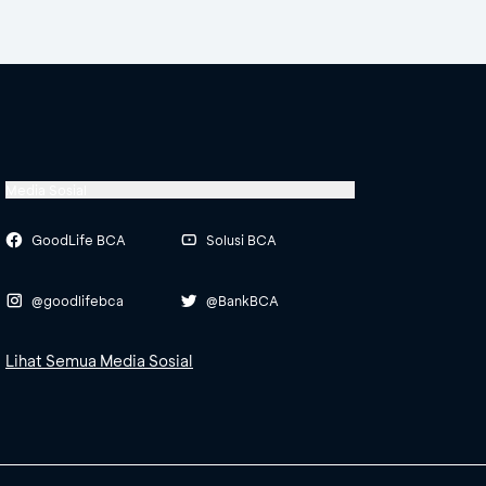
Media Sosial
GoodLife BCA
Solusi BCA
@goodlifebca
@BankBCA
Lihat Semua Media Sosial
awal
"