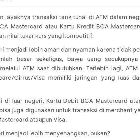
 ATM berlogo Mastercard, atau Cirrus
 layaknya transaksi tarik tunai di ATM dalam neger
dit BCA berlogo Mastercard atau Visa
, seperti co
CA Mastercard atau Kartu Kredit BCA Mastercard
 nilai tukar kurs yang kompetitif.
 ATM berlogo Mastercard, Cirrus atau Visa.
geri menjadi lebih aman dan nyaman karena tidak 
 BCA Mastercard bisa digunakan tarik tunai di mesi
mlah besar sekaligus, bawa uang secukupnya
rrus. Untuk Kartu Kredit BCA Visa bisa digunakan tar
melalui ATM saat dibutuhkan. Terlebih lagi, ATM
Visa.
rd/Cirrus/Visa memiliki jaringan yang luas da
ai di luar negeri, Kartu Debit BCA Mastercard ata
isa juga digunakan untuk transaksi di merchant 
stercard ataupun Visa.
eri menjadi lebih menyenangkan, bukan?