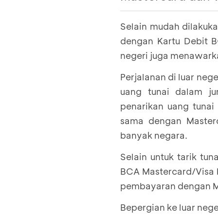
Pastikan juga
mesin
Selain mudah dilakukan
Pastikan
Kartu Kre
ini:
dengan Kartu Debit B
negeri juga menawarkan
Pastikan juga
mesin
Perjalanan di luar ne
Untuk Kartu Kredit
uang tunai dalam ju
Mastercard, atau Ci
penarikan uang tunai 
mesin ATM berlogo 
sama dengan Masterca
banyak negara.
Selain untuk tarik tun
BCA Mastercard/Visa b
pembayaran dengan Ma
Bepergian ke luar neg