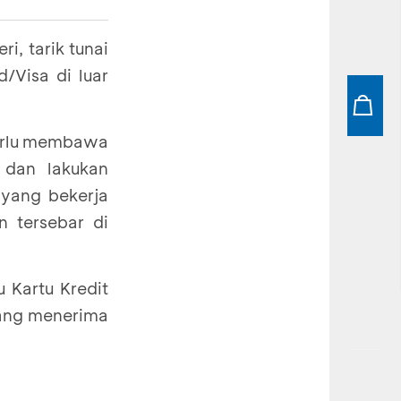
i, tarik tunai
ntoh di bawah
/Visa di luar
perlu membawa
n ATM berlogo
 dan lakukan
ik tunai di
 yang bekerja
n tersebar di
u Kartu Kredit
yang menerima