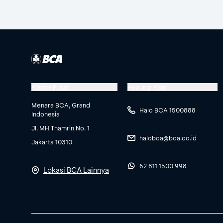
Kantor Pusat
Hubungi Kami
Menara BCA, Grand
Halo BCA 1500888
Indonesia
Jl. MH Thamrin No. 1
halobca@bca.co.id
Jakarta 10310
62 811 1500 998
Lokasi BCA Lainnya
Pilih "
Cash Withdr