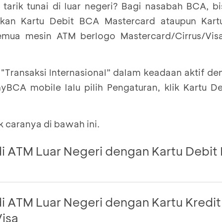
tarik tunai di luar negeri? Bagi nasabah BCA, b
akan Kartu Debit BCA Mastercard ataupun Kart
emua mesin ATM berlogo Mastercard/Cirrus/Vis
"Transaksi Internasional” dalam keadaan aktif de
BCA mobile lalu pilih Pengaturan, klik Kartu D
k caranya di bawah ini.
 di ATM Luar Negeri dengan Kartu Debi
it BCA berlogo Mastercard, seperti contoh di bawa
 di ATM Luar Negeri dengan Kartu Kredi
isa