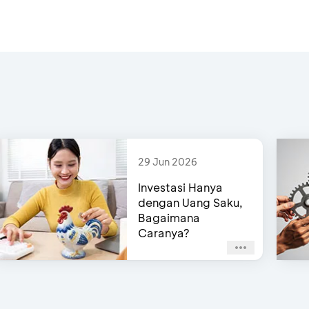
Kartu
dan
Input PIN
29 Jun 2026
Investasi Hanya
dengan Uang Saku,
Bagaimana
Caranya?
Kartu
dan
Input PIN