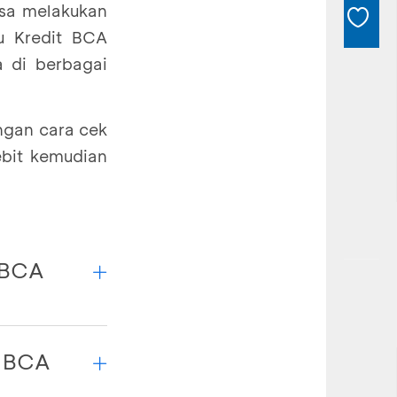
isa melakukan
u Kredit BCA
a di berbagai
ngan cara cek
ebit kemudian
t BCA
h ini:
t BCA