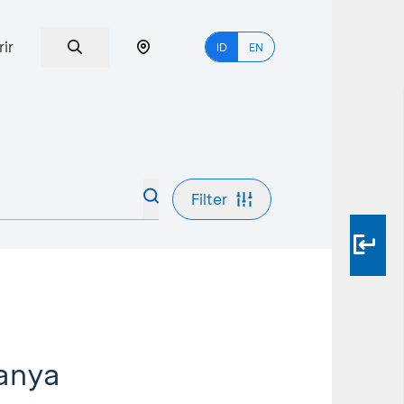
rir
ID
EN
Filter
ranya