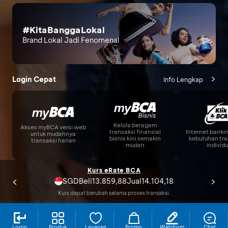
#KitaBanggaLokal
Brand Lokal Jadi Fenomenal
Login Cepat
Info Lengkap
Kelola beragam
Akses myBCA versi web
Internet banki
transaksi finansial
untuk mudahnya
kebutuhan tra
bisnis kini semakin
transaksi harian
individu
mudah
Kurs eRate BCA
13.859,88
14.104,18
Beli
Jual
Kurs dapat berubah selama proses transaksi.
Promo Terbaru
Login
Produk
Layanan
Promo
Webform
Chat