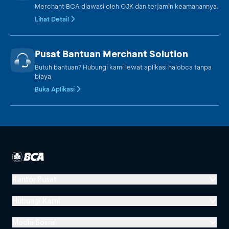
Merchant BCA diawasi oleh OJK dan terjamin keamanannya.
Lihat Detail
Pusat Bantuan Merchant Solution
Butuh bantuan? Hubungi kami lewat aplikasi halobca tanpa
biaya
Buka Aplikasi
Kantor Pusat
Menara BCA, Grand Indonesia
Hubungi Kami
Jl. MH Thamrin No. 1
Media Sosial
Jakarta 10310
Halo BCA 1500888