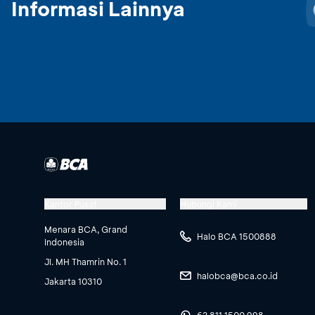
Informasi Lainnya
Kantor Pusat
Hubungi Kami
Menara BCA, Grand
Halo BCA 1500888
Indonesia
Jl. MH Thamrin No. 1
halobca@bca.co.id
Jakarta 10310