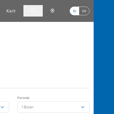
Karir
ID
EN
Periode
1 Bulan