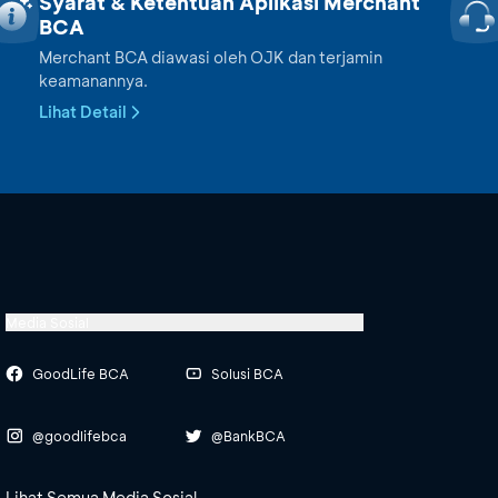
Syarat & Ketentuan Aplikasi Merchant
BCA
Merchant BCA diawasi oleh OJK dan terjamin
keamanannya.
Lihat Detail
Media Sosial
GoodLife BCA
Solusi BCA
@goodlifebca
@BankBCA
Lihat Semua Media Sosial