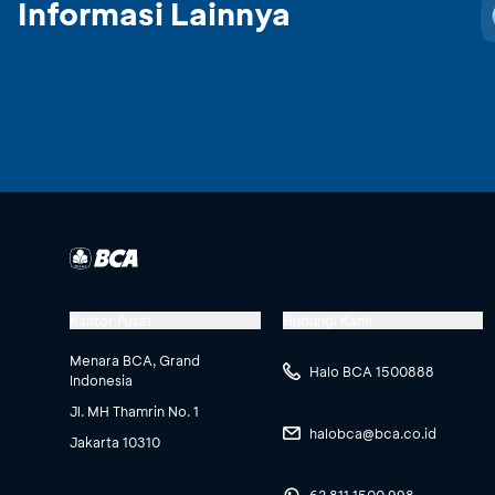
Informasi Lainnya
Kantor Pusat
Hubungi Kami
Menara BCA, Grand
Halo BCA 1500888
Indonesia
Jl. MH Thamrin No. 1
halobca@bca.co.id
Jakarta 10310