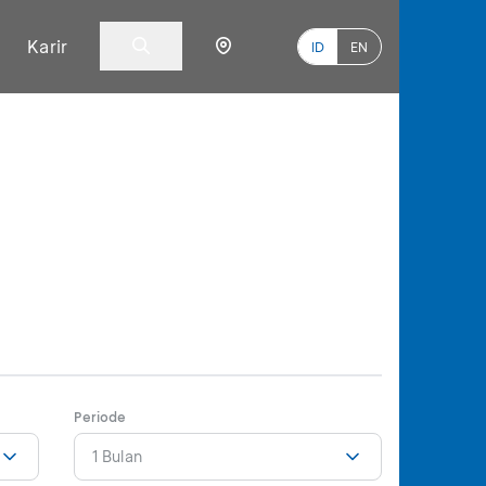
Karir
ID
EN
Periode
1 Bulan