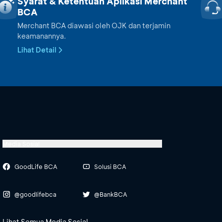
Syarat & Ketentuan Aplikasi Merchant
BCA
Merchant BCA diawasi oleh OJK dan terjamin
keamanannya.
Lihat Detail
Media Sosial
GoodLife BCA
Solusi BCA
@goodlifebca
@BankBCA
Lihat Semua Media Sosial