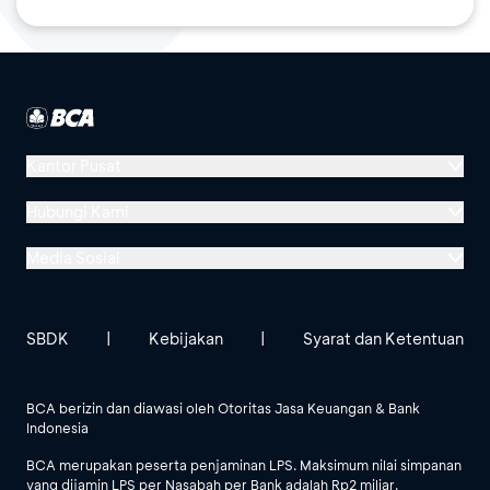
Kantor Pusat
Menara BCA, Grand Indonesia
Hubungi Kami
Jl. MH Thamrin No. 1
Media Sosial
Jakarta 10310
Halo BCA 1500888
GoodLife BCA
Solusi BCA
Lokasi BCA Lainnya
halobca@bca.co.id
SBDK
|
Kebijakan
|
Syarat dan Ketentuan
@goodlifebca
@BankBCA
62 811 1500 998
BCA berizin dan diawasi oleh Otoritas Jasa Keuangan & Bank
Indonesia
Lihat Semua Media Sosial
BCA merupakan peserta penjaminan LPS. Maksimum nilai simpanan
yang dijamin LPS per Nasabah per Bank adalah Rp2 miliar.