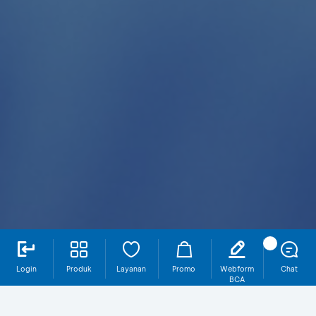
Login
Produk
Layanan
Promo
Webform
Chat
BCA