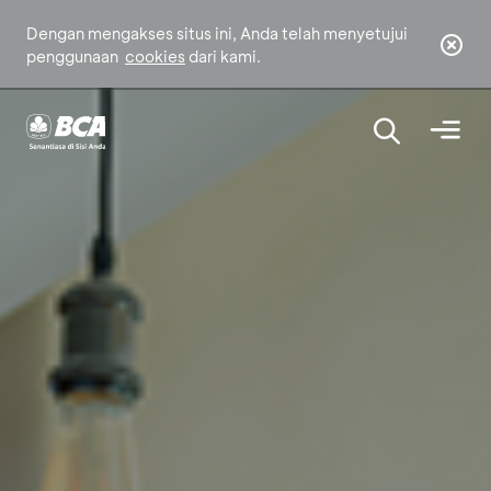
Dengan mengakses situs ini, Anda telah menyetujui
penggunaan
cookies
dari kami.