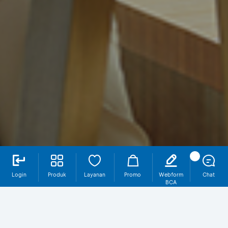
Login
Produk
Layanan
Promo
Webform
Chat
BCA