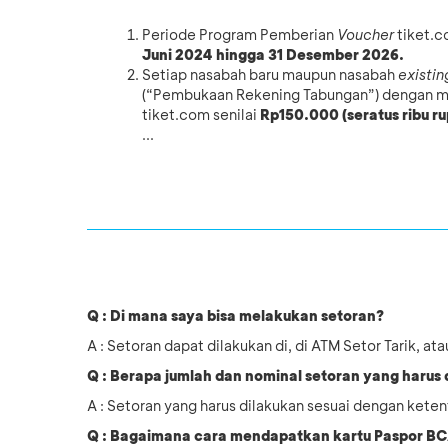
Periode Program Pemberian
Voucher
tiket.c
Juni 2024 hingga 31 Desember 2026.
Setiap nasabah baru maupun nasabah
existin
(“Pembukaan Rekening Tabungan”) dengan
tiket.com senilai
Rp150.000 (seratus ribu ru
...
Q : Di mana saya bisa melakukan setoran?
A : Setoran dapat dilakukan di, di ATM Setor Tarik, a
Q : Berapa jumlah dan nominal setoran yang harus
A : Setoran yang harus dilakukan sesuai dengan keten
Q : Bagaimana cara mendapatkan kartu Paspor B