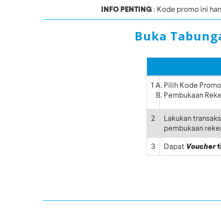
INFO PENTING
: Kode promo ini ha
Buka Tabunga
1
Pilih Kode Prom
Pembukaan Reken
2
Lakukan transaks
pembukaan reke
3
Dapat
Voucher
t