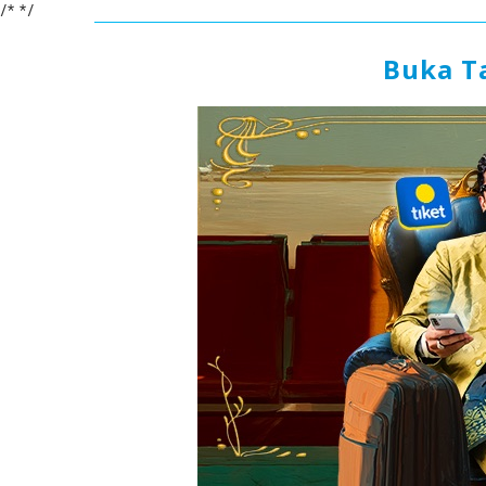
/*
*/
Buka T