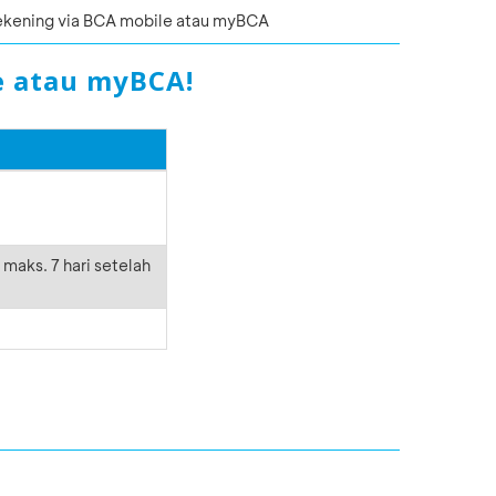
rekening via BCA mobile atau myBCA
e atau myBCA!
maks. 7 hari setelah