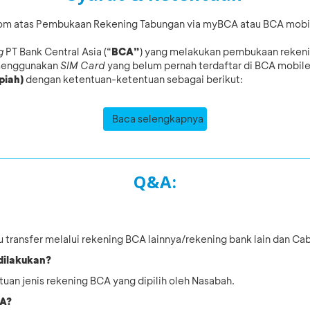
om atas Pembukaan Rekening Tabungan via myBCA atau BCA mobile 
g
PT Bank Central Asia (“
BCA”
) yang melakukan pembukaan reken
 menggunakan
SIM Card
yang belum pernah terdaftar di BCA mobi
piah)
dengan ketentuan-ketentuan sebagai berikut:
Baca selengkapnya
Q&A:
tau transfer melalui rekening BCA lainnya/rekening bank lain dan C
 dilakukan?
tuan jenis rekening BCA yang dipilih oleh Nasabah.
CA?