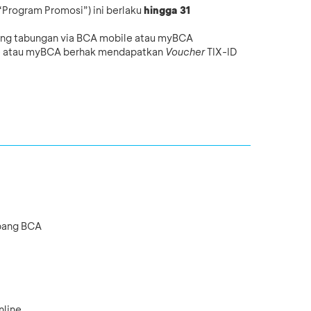
Program Promosi”) ini berlaku
hingga 31
ing tabungan via BCA mobile atau myBCA
le atau myBCA berhak mendapatkan
Voucher
TIX-ID
Cabang BCA
nline.