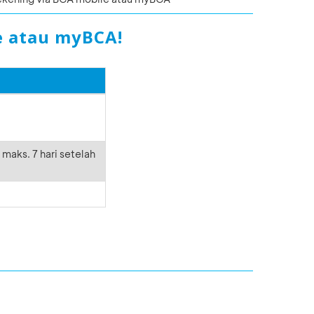
e atau myBCA!
maks. 7 hari setelah