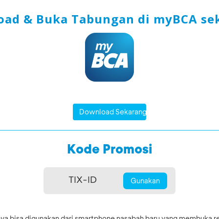
ad & Buka Tabungan di myBCA se
Download Sekarang
Kode Promosi
Gunakan
nya bisa digunakan dari smartphone nasabah baru yang membuka 