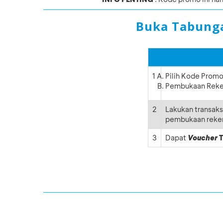
Buka Tabunga
1
Pilih Kode Prom
Pembukaan Reken
2
Lakukan transaks
pembukaan reke
3
Dapat
Voucher
T