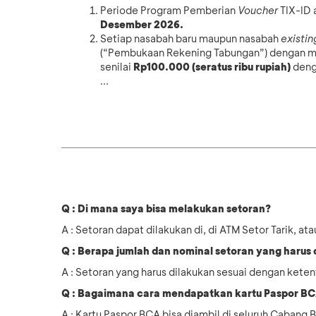
Periode Program Pemberian
Voucher
TIX-ID 
Desember 2026.
Setiap nasabah baru maupun nasabah
existin
(“Pembukaan Rekening Tabungan”) dengan
senilai
Rp100.000 (seratus ribu rupiah)
deng
...
Q : Di mana saya bisa melakukan setoran?
A : Setoran dapat dilakukan di, di ATM Setor Tarik, 
Q : Berapa jumlah dan nominal setoran yang harus
A : Setoran yang harus dilakukan sesuai dengan keten
Q : Bagaimana cara mendapatkan kartu Paspor B
A : Kartu Paspor BCA bisa diambil di seluruh Caban