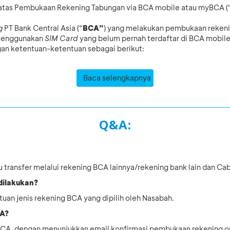
atas Pembukaan Rekening Tabungan via BCA mobile atau myBCA (“
g
PT Bank Central Asia (“
BCA”
) yang melakukan pembukaan reken
 menggunakan
SIM Card
yang belum pernah terdaftar di BCA mobi
an ketentuan-ketentuan sebagai berikut:
Baca selengkapnya
Q&A:
atau transfer melalui rekening BCA lainnya/rekening bank lain dan 
 dilakukan?
tuan jenis rekening BCA yang dipilih oleh Nasabah.
CA?
g BCA, dengan menunjukkan email konfirmasi pembukaan rekening o