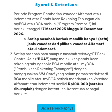
Syarat & Ketentuan
Periode Program Pemberian
Voucher
Alfamart atau
Indomaret atas Pembukaan Rekening Tabungan via
myBCA atau BCA mobile (“Program Promosi”) ini
berlaku tanggal
17 Maret 2025 hingga 31 Desember
2026.
Setiap nasabah berhak memilih hanya 1 (satu)
jenis
voucher
dari pilihan
voucher
Alfamart
atau Indomaret.
Setiap nasabah baru maupun nasabah
existing
PT Bank
Central Asia (“
BCA”
) yang melakukan pembukaan
rekening tabungan via BCA mobile atau myBCA
(“Pembukaan Rekening Tabungan”) dengan
menggunakan
SIM Card
yang belum pernah terdaftar di
BCA mobile atau myBCA berhak mendapatkan
Voucher
Alfamart atau Indomaret senilai
Rp100.000 (seratus
ribu rupiah)
dengan ketentuan-ketentuan sebagai
berikut:
...
Baca selengkapnya