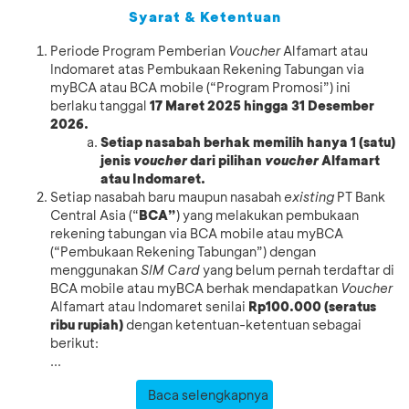
Syarat & Ketentuan
Periode Program Pemberian
Voucher
Alfamart atau
Indomaret atas Pembukaan Rekening Tabungan via
myBCA atau BCA mobile (“Program Promosi”) ini
berlaku tanggal
17 Maret 2025 hingga 31 Desember
2026.
Setiap nasabah berhak memilih hanya 1 (satu)
jenis
voucher
dari pilihan
voucher
Alfamart
atau Indomaret.
Setiap nasabah baru maupun nasabah
existing
PT Bank
Central Asia (“
BCA”
) yang melakukan pembukaan
rekening tabungan via BCA mobile atau myBCA
(“Pembukaan Rekening Tabungan”) dengan
menggunakan
SIM Card
yang belum pernah terdaftar di
BCA mobile atau myBCA berhak mendapatkan
Voucher
Alfamart atau Indomaret senilai
Rp100.000 (seratus
ribu rupiah)
dengan ketentuan-ketentuan sebagai
berikut:
...
Baca selengkapnya