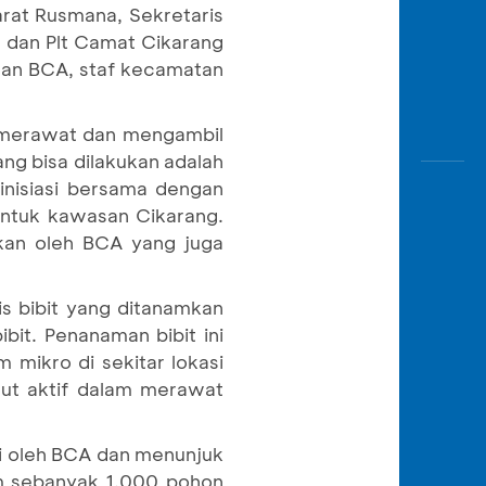
rat Rusmana, Sekretaris
r dan Plt Camat Cikarang
awan BCA, staf kecamatan
k merawat dan mengambil
ng bisa dilakukan adalah
nisiasi bersama dengan
ntuk kawasan Cikarang.
kan oleh BCA yang juga
is bibit yang ditanamkan
bit. Penanaman bibit ini
 mikro di sekitar lokasi
ut aktif dalam merawat
i oleh BCA dan menunjuk
am sebanyak 1.000 pohon