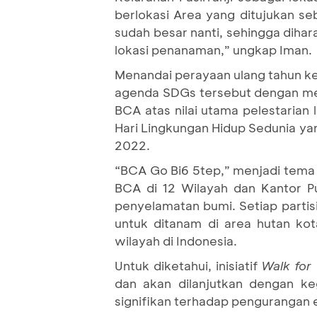
berlokasi Area yang ditujukan se
sudah besar nanti, sehingga diha
lokasi penanaman,” ungkap Iman.
Menandai perayaan ulang tahun k
agenda SDGs tersebut dengan me
BCA atas nilai utama pelestarian
Hari Lingkungan Hidup Sedunia yan
2022.
“BCA Go Bi6 5tep,” menjadi tema
BCA di 12 Wilayah dan Kantor P
penyelamatan bumi. Setiap partis
untuk ditanam di area hutan kot
wilayah di Indonesia.
Untuk diketahui, inisiatif
Walk for
dan akan dilanjutkan dengan ke
signifikan terhadap pengurangan e