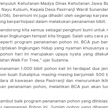
Penyuluh Kehutanan Madya Dinas Kehutanan Jawa Ba
 Nayu Kulsum, Kepala Desa Pasirranji Wardi Sunanda
/06). Seremoni ini juga dihadiri oleh segenap kary
ng berpartisipasi dalam melakukan penanaman bibit.
 mendorong kita semua sebagai penghuni bumi untu
n lingkungan tempat kita tinggal. Salah satu cara ya
eperti program penanaman pohon ini. BCA pun beri
iptakan lingkungan hidup yang nyaman khususnya u
pohon hari ini merupakan upaya nyata yang dilaku
iatan Walk For Tree,” ujar Suzanna.
anaman 1.000 bibit pohon kali ini terdapat dua jen
hon buah Eukaliptus masing-masing berjumlah 500 bi
ra di kawasan desa Pasirranji dan menurunkan iklim
kan penanaman pohon, melainkan BCA pun akan tur
mbut baik program penanaman pohon yang diinisias
kasi penanaman Pohon ini. Jumlah pohon yang ditan