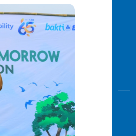
Awas
Modus
Open
Saving
Accoun
Edukati