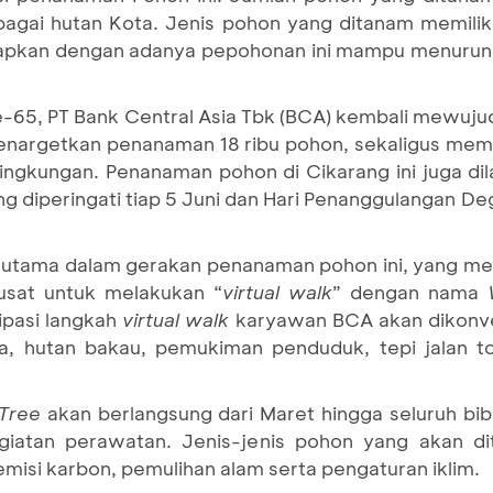
bagai hutan Kota. Jenis pohon yang ditanam memiliki
rapkan dengan adanya pepohonan ini mampu menurunka
e-65, PT Bank Central Asia Tbk (BCA) kembali mewuj
nargetkan penanaman 18 ribu pohon, sekaligus mem
 lingkungan. Penanaman pohon di Cikarang ini juga d
g diperingati tiap 5 Juni dan Hari Penanggulangan Deg
 utama dalam gerakan penanaman pohon ini, yang me
usat untuk melakukan “
virtual walk
” dengan nama
ipasi langkah
virtual walk
karyawan BCA akan dikonve
a, hutan bakau, pemukiman penduduk, tepi jalan tol
 Tree
akan berlangsung dari Maret hingga seluruh bib
giatan perawatan. Jenis-jenis pohon yang akan d
misi karbon, pemulihan alam serta pengaturan iklim.