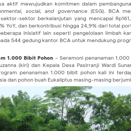
iasa aktif mewujudkan komitmen dalam pembanguna
onmental, social, and governance
(ESG). BCA me
sektor-sektor berkelanjutan yang mencapai Rp161,6
% YoY, dan berkontribusi hingga 24,9% dari total po
eberapa inisiatif lain seperti pengelolaan limbah ka
ada 544 gedung kantor BCA untuk mendukung progr
m 1.000 Bibit Pohon
– Seremoni penanaman 1.000 bi
anna (kiri) dan Kepala Desa Pasirranji Wardi Suna
rogram penanaman 1.000 bibit pohon kali ini terdap
sia dan pohon buah Eukaliptus masing-masing berjuml