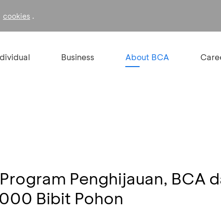
f
.
cookies
ndividual
Business
About BCA
Care
 Program Penghijauan, BCA 
000 Bibit Pohon