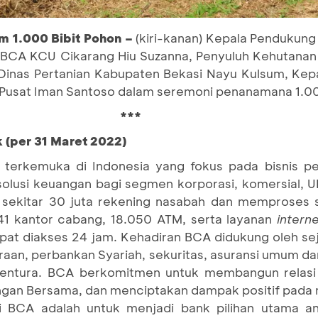
m 1.000 Bibit Pohon –
(kiri-kanan) Kepala Pendukun
 BCA KCU Cikarang Hiu Suzanna, Penyuluh Kehutana
Dinas Pertanian Kabupaten Bekasi Nayu Kulsum, Kepa
 Pusat Iman Santoso dalam seremoni penanamana 1.00
***
 (per 31 Maret 2022)
terkemuka di Indonesia yang fokus pada bisnis pe
 solusi keuangan bagi segmen korporasi, komersial,
sekitar 30 juta rekening nasabah dan memproses se
241 kantor cabang, 18.050 ATM, serta layanan
intern
at diakses 24 jam. Kehadiran BCA didukung oleh sej
an, perbankan Syariah, sekuritas, asuransi umum dan 
ventura. BCA berkomitmen untuk membangun relasi
an Bersama, dan menciptakan dampak positif pada 
si BCA adalah untuk menjadi bank pilihan utama a