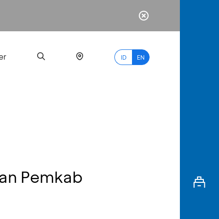
er
ID
EN
Most
Popular
Search
dan Pemkab
myBCA
Paylate