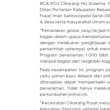
BCA KCU Cikarang Hiu Suzanna, 
Dinas Pertanian Kabupaten Bekasi
Pusat Iman Santosopada Senin (06
& desa serta masyarakat umum ya
“Pemanasan global yang terjadi
bagian dalam upaya mempertahanka
dengan melakukan penghijauan s
pemerintah setempat untuk menc
Program penanaman 1.000 bibit 
menjadi bagian dari rangkaian keg
Pada kesempatan ini, program pen
yaitu pohon kayu Albasia dan po
diharapkan dapat memperbaiki uda
penanaman. Tidak hanya melaku
pertumbuhan pohon ini.
“Kecamatan Cikarang Pusat menya
Kelurahan Pasirranji sebagai lo