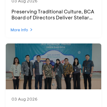
03 Aug 2026
Preserving Traditional Culture, BCA
Board of Directors Deliver Stellar
Performances at Ketoprak Financial
2026
More Info
03 Aug 2026