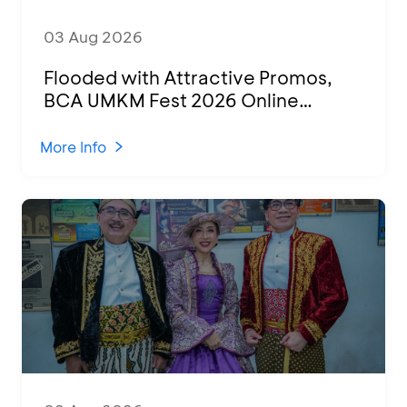
03 Aug 2026
Flooded with Attractive Promos,
BCA UMKM Fest 2026 Online
Attended by 1,500 MSMEs from
Various Regions
More Info