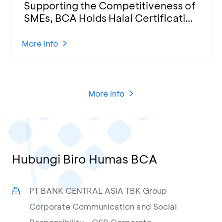
Supporting the Competitiveness of
SMEs, BCA Holds Halal Certification
Program and Business Training at
KCU Tanjung Priok
More Info
More Info
Hubungi Biro Humas BCA
PT BANK CENTRAL ASIA TBK Group
Corporate Communication and Social