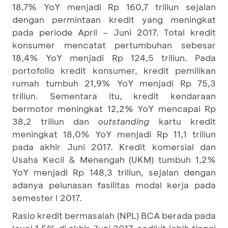
18,7% YoY menjadi Rp 160,7 triliun sejalan
dengan permintaan kredit yang meningkat
pada periode April – Juni 2017. Total kredit
konsumer mencatat pertumbuhan sebesar
18,4% YoY menjadi Rp 124,5 triliun. Pada
portofolio kredit konsumer, kredit pemilikan
rumah tumbuh 21,9% YoY menjadi Rp 75,3
triliun. Sementara itu, kredit kendaraan
bermotor meningkat 12,2% YoY mencapai Rp
38,2 triliun dan
outstanding
kartu kredit
meningkat 18,0% YoY menjadi Rp 11,1 triliun
pada akhir Juni 2017. Kredit komersial dan
Usaha Kecil & Menengah (UKM) tumbuh 1,2%
YoY menjadi Rp 148,3 triliun, sejalan dengan
adanya pelunasan fasilitas modal kerja pada
semester I 2017.
Rasio kredit bermasalah (NPL) BCA berada pada
level 1,5% di akhir Juni 2017, sedikit lebih tinggi