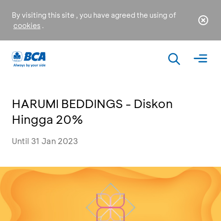
By visiting this site , you have agreed the using of
cookies
.
HARUMI BEDDINGS - Diskon
Hingga 20%
Until 31 Jan 2023